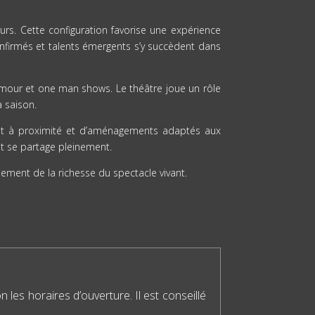
urs. Cette configuration favorise une expérience
nfirmés et talents émergents s’y succèdent dans
 humour et one man shows. Le théâtre joue un rôle
a saison.
ement à proximité et d’aménagements adaptés aux
et se partage pleinement.
inement de la richesse du spectacle vivant.
on les horaires d’ouverture. Il est conseillé