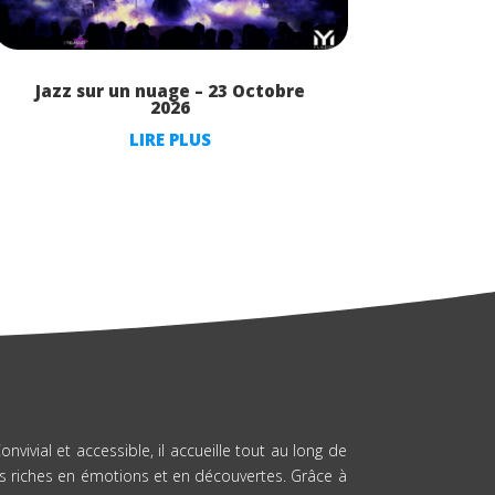
Jazz sur un nuage – 23 Octobre
2026
LIRE PLUS
nvivial et accessible, il accueille tout au long de
s riches en émotions et en découvertes. Grâce à