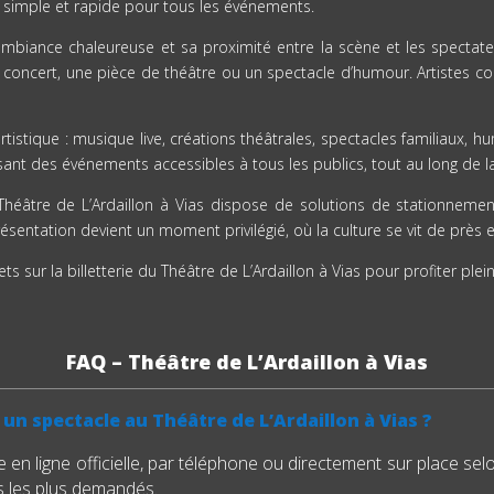
 est simple et rapide pour tous les événements.
ambiance chaleureuse et sa proximité entre la scène et les spectate
 concert, une pièce de théâtre ou un spectacle d’humour. Artistes co
rtistique : musique live, créations théâtrales, spectacles familiaux,
osant des événements accessibles à tous les publics, tout au long de l
le Théâtre de L’Ardaillon à Vias dispose de solutions de stationn
sentation devient un moment privilégié, où la culture se vit de près 
s sur la billetterie du Théâtre de L’Ardaillon à Vias pour profiter ple
FAQ – Théâtre de L’Ardaillon à Vias
un spectacle au Théâtre de L’Ardaillon à Vias ?
rie en ligne officielle, par téléphone ou directement sur place sel
es les plus demandés.