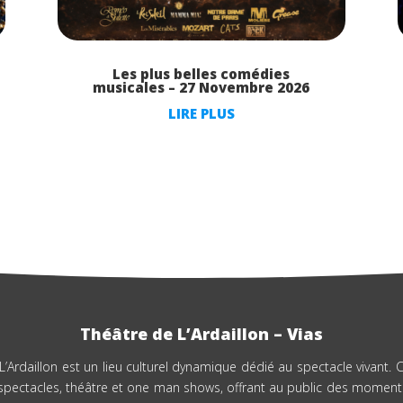
Les plus belles comédies
musicales – 27 Novembre 2026
LIRE PLUS
Théâtre de L’Ardaillon – Vias
L’Ardaillon est un lieu culturel dynamique dédié au spectacle vivant. Co
spectacles, théâtre et one man shows, offrant au public des moment