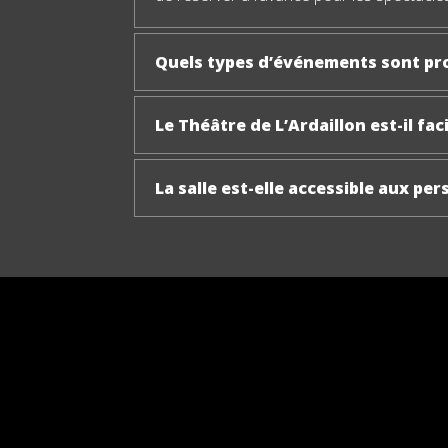
Quels types d’événements sont pro
Le Théâtre de L’Ardaillon est-il fa
La salle est-elle accessible aux pe