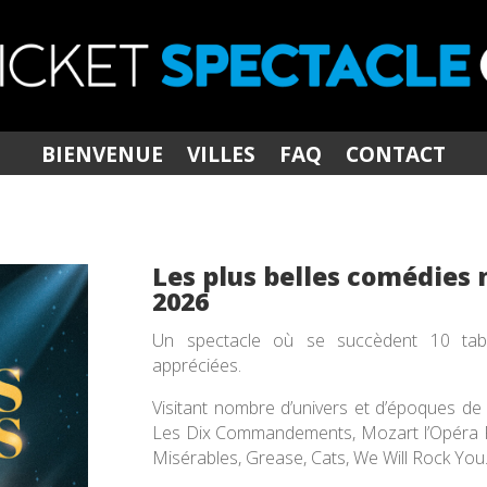
BIENVENUE
VILLES
FAQ
CONTACT
Les plus belles comédies
2026
Un spectacle où se succèdent 10 tab
appréciées.
Visitant nombre d’univers et d’époques de 
Les Dix Commandements, Mozart l’Opéra Ro
Misérables, Grease, Cats, We Will Rock You