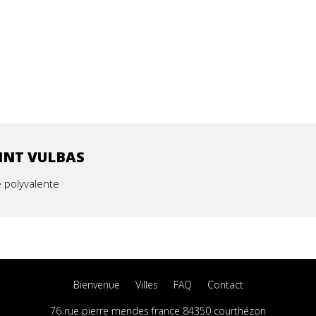
INT VULBAS
e polyvalente
Bienvenue
Villes
FAQ
Contact
76 rue pierre mendes france 84350 courthézon