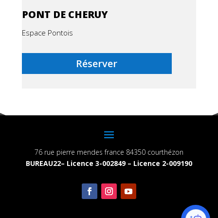
PONT DE CHERUY
Espace Pontois
Réserver
76 rue pierre mendes france 84350 courthézon
BUREAU22– Licence 3-002849 – Licence 2-009190