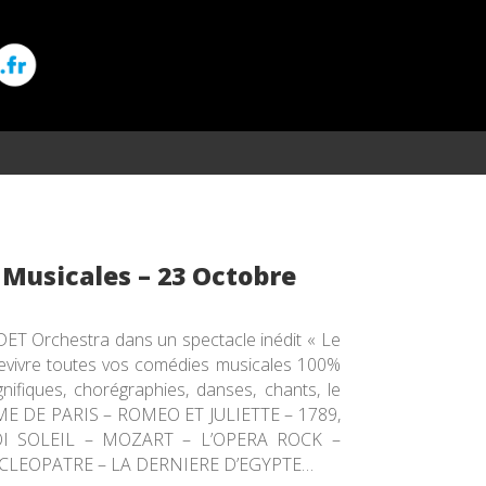
 Musicales – 23 Octobre
ET Orchestra dans un spectacle inédit « Le
revivre toutes vos comédies musicales 100%
ifiques, chorégraphies, danses, chants, le
DAME DE PARIS – ROMEO ET JULIETTE – 1789,
I SOLEIL – MOZART – L’OPERA ROCK –
 CLEOPATRE – LA DERNIERE D’EGYPTE…