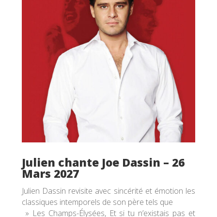
Julien chante Joe Dassin – 26
Mars 2027
Julien Dassin revisite avec sincérité et émotion les
classiques intemporels de son père tels que
» Les Champs-Élysées, Et si tu n’existais pas et