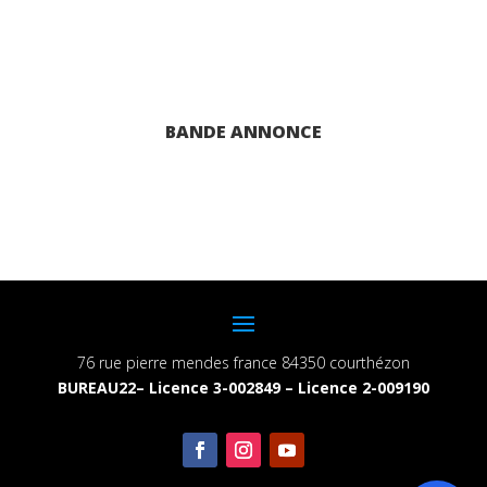
BANDE ANNONCE
76 rue pierre mendes france 84350 courthézon
BUREAU22– Licence 3-002849 – Licence 2-009190