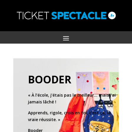
BOODER
« À l’école, j’étais pas le meilleur… mais j’ai
jamais lâché !
Apprends, rigole, crois en toi, c’est ça, la
vraie réussite. »
Booder