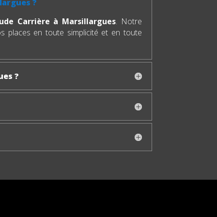
largues ?
aude Carrière à Marsillargues
. Notre
os places en toute simplicité et en toute
ues ?